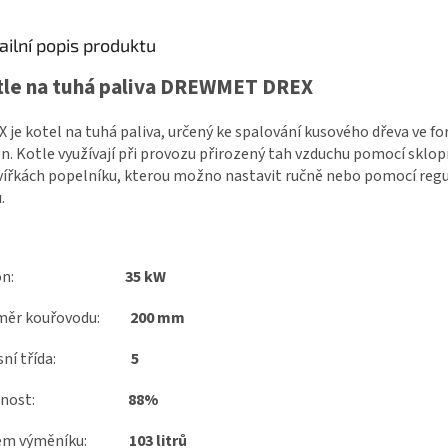
ailní popis produktu
tle na tuhá paliva DREWMET DREX
 je kotel na tuhá paliva, určený ke spalování kusového dřeva ve f
n. Kotle využívají při provozu přirozený tah vzduchu pomocí sklo
vířkách popelníku, kterou možno nastavit ručně nebo pomocí reg
.
ýkon:
35 kW
měr kouřovodu:
200 mm
isní třída:
5
činnost:
88%
jem výměníku:
103 litrů