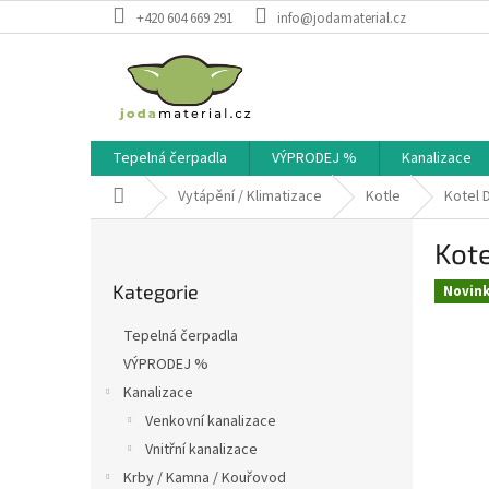
Přejít
+420 604 669 291
info@jodamaterial.cz
na
obsah
Tepelná čerpadla
VÝPRODEJ %
Kanalizace
Domů
Vytápění / Klimatizace
Kotle
Kotel 
P
Kote
o
Přeskočit
s
Kategorie
kategorie
Novin
t
r
Tepelná čerpadla
a
VÝPRODEJ %
n
Kanalizace
n
í
Venkovní kanalizace
p
Vnitřní kanalizace
a
Krby / Kamna / Kouřovod