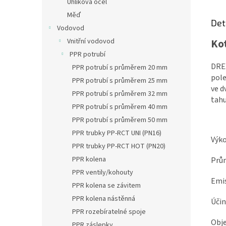
Uhlíková ocel
Měď
Det
Vodovod
Ko
Vnitřní vodovod
PPR potrubí
DREX
PPR potrubí s průměrem 20 mm
pole
PPR potrubí s průměrem 25 mm
ve d
PPR potrubí s průměrem 32 mm
tahu
PPR potrubí s průměrem 40 mm
PPR potrubí s průměrem 50 mm
PPR trubky PP-RCT UNI (PN16)
V
PPR trubky PP-RCT HOT (PN20)
PPR kolena
Prů
PPR ventily/kohouty
Em
PPR kolena se závitem
PPR kolena nástěnná
Ú
PPR rozebíratelné spoje
Ob
PPR záslepky