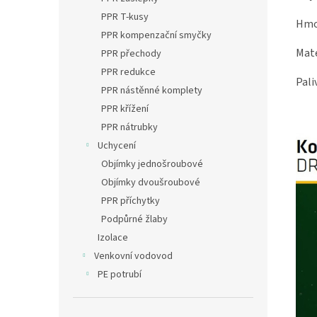
PPR T-kusy
H
PPR kompenzační smyčky
M
PPR přechody
PPR redukce
P
PPR nástěnné komplety
PPR křížení
PPR nátrubky
Uchycení
Objímky jednošroubové
Objímky dvoušroubové
PPR příchytky
Podpůrné žlaby
Izolace
Venkovní vodovod
PE potrubí