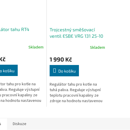
átor tahu RT4
Trojcestný směšovací
ventil ESBE VRG 131 25-10
Skladem
Skladem
Kč
1 990 Kč
o košíku
Do košíku
tor tahu pro kotle na
Regulátor tahu pro kotle na
aliva. Reguluje výstupní
tuhá paliva. Reguluje výstupní
u pracovní kapaliny ze
teplotu pracovní kapaliny ze
 na hodnotu nastavenou
zdroje na hodnotu nastavenou
kem.
knoflíkem.
s
Diskuze