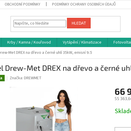
OBCHODNÍ PODMÍNKY
PODMÍNKY OCHRANY OSOBNÍCH ÚDAJŮ
HLEDAT
Krby / Kamna / Kouřovod
Vytápění / Klimatizace
Fotovolta
Drew-Met DREX na dřevo a černé uhlí 35kW, emisní tr.5
l Drew-Met DREX na dřevo a černé uhlí
Značka:
DREWMET
ka
66 
55 363,6
Měrná
Skla
cena: