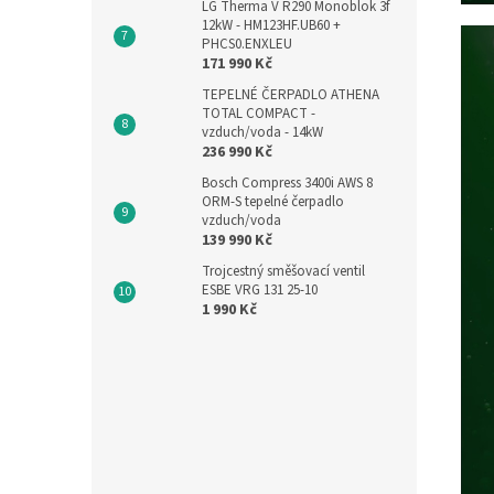
LG Therma V R290 Monoblok 3f
12kW - HM123HF.UB60 +
PHCS0.ENXLEU
171 990 Kč
TEPELNÉ ČERPADLO ATHENA
TOTAL COMPACT -
vzduch/voda - 14kW
236 990 Kč
Bosch Compress 3400i AWS 8
ORM-S tepelné čerpadlo
vzduch/voda
139 990 Kč
Trojcestný směšovací ventil
ESBE VRG 131 25-10
1 990 Kč