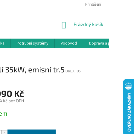
Přihlášení
NÁKUPNÍ
Prázdný košík
KOŠÍK
ika
Potrubní systémy
Vodovod
Doprava a platba
K
 35kW, emisní tr.5
DREX_05
990 Kč
4 Kč bez DPH
dem