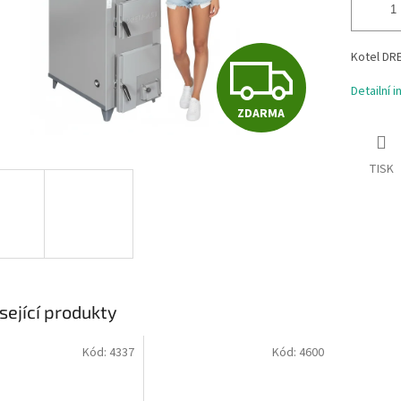
Z
Kotel DRE
Detailní 
ZDARMA
D
TISK
A
R
M
sející produkty
Kód:
4337
Kód:
4600
A