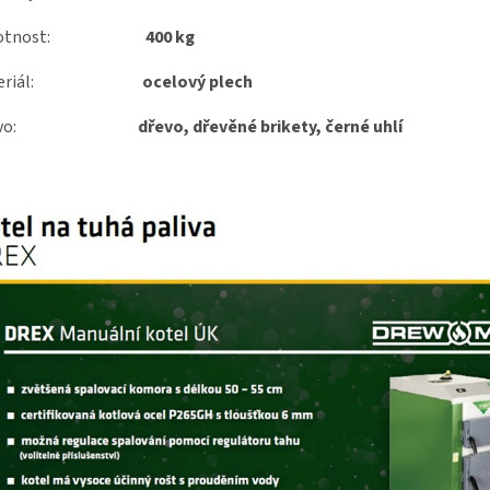
motnost:
400 kg
ateriál:
ocelový plech
alivo:
dřevo, dřevěné brikety, černé uhlí