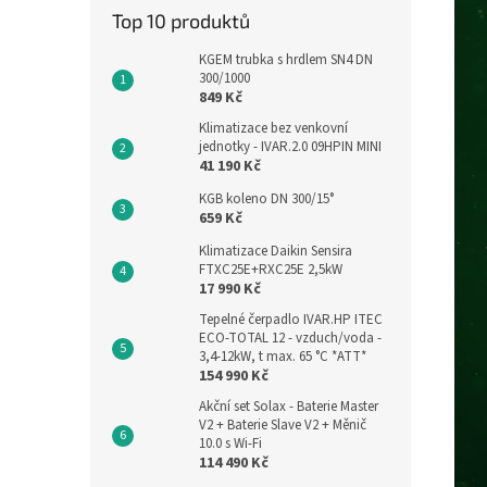
Top 10 produktů
KGEM trubka s hrdlem SN4 DN
300/1000
849 Kč
Klimatizace bez venkovní
jednotky - IVAR.2.0 09HPIN MINI
41 190 Kč
KGB koleno DN 300/15°
659 Kč
Klimatizace Daikin Sensira
FTXC25E+RXC25E 2,5kW
17 990 Kč
Tepelné čerpadlo IVAR.HP ITEC
ECO-TOTAL 12 - vzduch/voda -
3,4-12kW, t max. 65 °C *ATT*
154 990 Kč
Akční set Solax - Baterie Master
V2 + Baterie Slave V2 + Měnič
10.0 s Wi-Fi
114 490 Kč