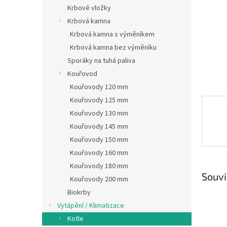
n
Krbové vložky
e
Krbová kamna
l
Krbová kamna s výměníkem
Krbová kamna bez výměníku
Sporáky na tuhá paliva
Kouřovod
Kouřovody 120 mm
Kouřovody 125 mm
Kouřovody 130 mm
Kouřovody 145 mm
Kouřovody 150 mm
Kouřovody 160 mm
Kouřovody 180 mm
Souvi
Kouřovody 200 mm
Biokrby
Vytápění / Klimatizace
Kotle