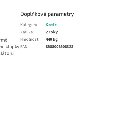
Doplňkové parametry
Kategorie
:
Kotle
Záruka
:
2 roky
Hmotnost
:
440 kg
ormě
pné klapky
EAN
:
8588009508328
ulátoru