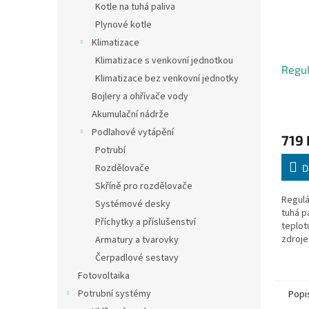
Kotle na tuhá paliva
Plynové kotle
Klimatizace
Klimatizace s venkovní jednotkou
Regul
Klimatizace bez venkovní jednotky
Bojlery a ohřívače vody
Akumulační nádrže
Podlahové vytápění
719 
Potrubí
Rozdělovače
D
Skříně pro rozdělovače
Regulá
Systémové desky
tuhá p
Příchytky a příslušenství
teplot
zdroje
Armatury a tvarovky
knoflí
Čerpadlové sestavy
Fotovoltaika
Potrubní systémy
Popi