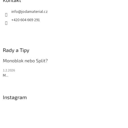
a
Kontakt
t
info
@
jodamaterial.cz
í
+420 604 669 291
Rady a Tipy
Monoblok nebo Split?
1.2.2026
M...
Instagram