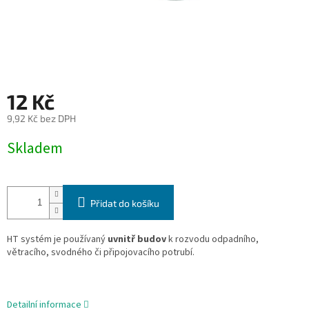
12 Kč
9,92 Kč bez DPH
Měrná
Skladem
cena:
Přidat do košíku
HT systém je používaný
uvnitř budov
k rozvodu odpadního,
větracího, svodného či připojovacího potrubí.
Detailní informace