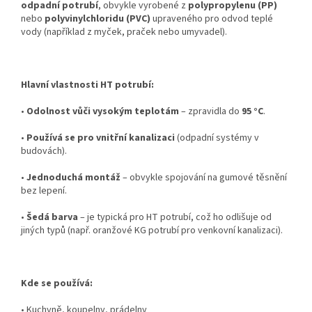
odpadní potrubí
, obvykle vyrobené z
polypropylenu (PP)
nebo
polyvinylchloridu (PVC)
upraveného pro odvod teplé
vody (například z myček, praček nebo umyvadel).
Hlavní vlastnosti HT potrubí:
•
Odolnost vůči vysokým teplotám
– zpravidla do
95 °C
.
•
Používá se pro vnitřní kanalizaci
(odpadní systémy v
budovách).
•
Jednoduchá montáž
– obvykle spojování na gumové těsnění
bez lepení.
•
Šedá barva
– je typická pro HT potrubí, což ho odlišuje od
jiných typů (např. oranžové KG potrubí pro venkovní kanalizaci).
Kde se používá:
•
Kuchyně, koupelny, prádelny