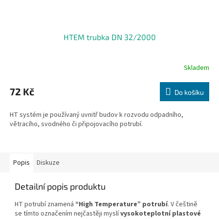
HTEM trubka DN 32/2000
Skladem
72 Kč
Do košíku
HT systém je používaný uvnitř budov k rozvodu odpadního,
větracího, svodného či připojovacího potrubí.
Popis
Diskuze
Detailní popis produktu
HT potrubí znamená
“High Temperature” potrubí
. V češtině
se tímto označením nejčastěji myslí
vysokoteplotní plastové