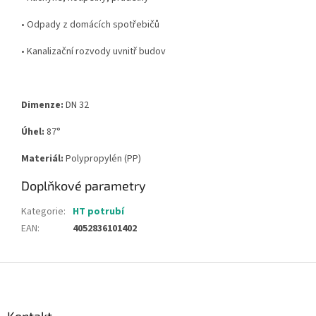
•
Odpady z domácích spotřebičů
•
Kanalizační rozvody uvnitř budov
Dimenze:
DN 32
Úhel:
87
°
Materiál:
Polypropylén (PP)
Doplňkové parametry
Kategorie
:
HT potrubí
EAN
:
4052836101402
Z
á
p