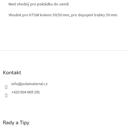
Není vhodný pro pokládku do země.
Vhodné pro HTSW koleno 50/50 mm, pro dopojení trubky 50 mm.
Z
á
p
a
Kontakt
t
info
@
jodamaterial.cz
í
+420 604 669 291
Rady a Tipy