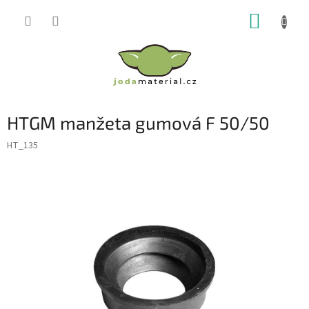
Přejít
NÁKUP
na
obsah
KOŠÍK
HTGM manžeta gumová F 50/50
HT_135