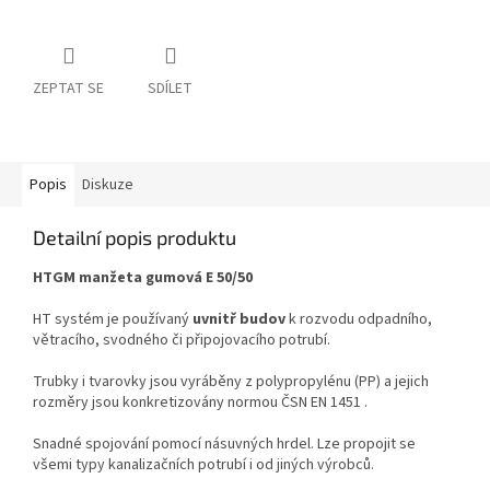
ZEPTAT SE
SDÍLET
Popis
Diskuze
Detailní popis produktu
HTGM manžeta gumová E 50/50
HT systém je používaný
uvnitř budov
k rozvodu odpadního,
větracího, svodného či připojovacího potrubí.
Trubky i tvarovky jsou vyráběny z polypropylénu (PP) a jejich
rozměry jsou konkretizovány normou ČSN EN 1451 .
Snadné spojování pomocí násuvných hrdel. Lze propojit se
všemi typy kanalizačních potrubí i od jiných výrobců.