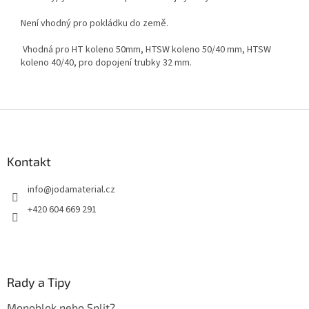
Není vhodný pro pokládku do země.
Vhodná pro HT koleno 50mm, HTSW koleno 50/40 mm, HTSW
koleno 40/40, pro dopojení trubky 32 mm.
Z
á
p
a
Kontakt
t
info
@
jodamaterial.cz
í
+420 604 669 291
Rady a Tipy
Monoblok nebo Split?