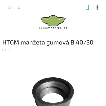
Přejít
NÁKUP
na
obsah
KOŠÍK
HTGM manžeta gumová B 40/30
HT_131