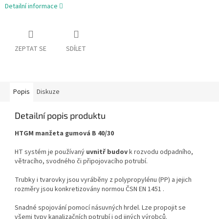
Detailní informace
ZEPTAT SE
SDÍLET
Popis
Diskuze
Detailní popis produktu
HTGM manžeta gumová B 40/30
HT systém je používaný
uvnitř budov
k rozvodu odpadního,
větracího, svodného či připojovacího potrubí.
Trubky i tvarovky jsou vyráběny z polypropylénu (PP) a jejich
rozměry jsou konkretizovány normou ČSN EN 1451 .
Snadné spojování pomocí násuvných hrdel. Lze propojit se
všemi typy kanalizačních potrubí i od jiných výrobců.