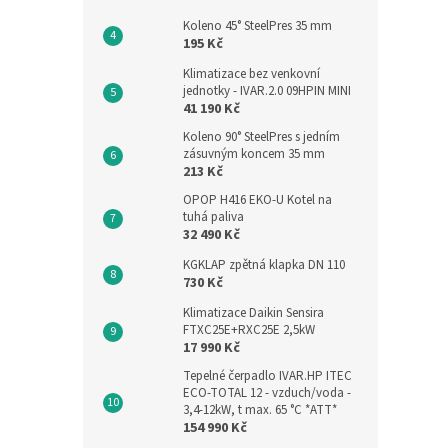
Koleno 45° SteelPres 35 mm
195 Kč
Klimatizace bez venkovní
jednotky - IVAR.2.0 09HPIN MINI
41 190 Kč
Koleno 90° SteelPres s jedním
zásuvným koncem 35 mm
213 Kč
OPOP H416 EKO-U Kotel na
tuhá paliva
32 490 Kč
KGKLAP zpětná klapka DN 110
730 Kč
Klimatizace Daikin Sensira
FTXC25E+RXC25E 2,5kW
17 990 Kč
Tepelné čerpadlo IVAR.HP ITEC
ECO-TOTAL 12 - vzduch/voda -
3,4-12kW, t max. 65 °C *ATT*
154 990 Kč