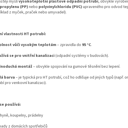
stěji myslí
vysokoteplotní plastové odpadní potrubí
, obvykle vyrobe
propylenu (PP)
nebo
polyvinylchloridu (PVC)
upraveného pro odvod te
říklad z myček, praček nebo umyvadel).
ní vlastnosti HT potrubí:
lnost vůči vysokým teplotám
– zpravidla do
95 °C
.
žívá se pro vnitřní kanalizaci
(odpadní systémy v budovách).
dnoduchá montáž
– obvykle spojování na gumové těsnění bez lepení.
dá barva
– je typická pro HT potrubí, což ho odlišuje od jiných typů (např. 
bí pro venkovní kanalizaci).
se používá:
hyně, koupelny, prádelny
ady z domácích spotřebičů