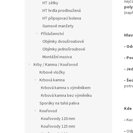
nejča
HT zátky
poly
HT hrdla prodloužená
(nap
HT připojovací kolena
Gumové manžety
Příslušenství
Hlav
Objímky dvoušroubové
•
Odo
Objímky jednošroubové
Montážní maziva
•
Pou
Krby / Kamna / Kouřovod
•
Je
Krbové vložky
Krbová kamna
•
Še
potru
Krbová kamna s výměníkem
Krbová kamna bez výměníku
Sporáky na tuhá paliva
Kde 
Kouřovod
Kouřovody 120 mm
•
Kuc
Kouřovody 125 mm
•
Odp