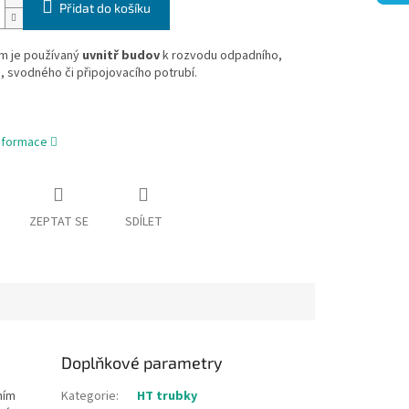
Přidat do košíku
m je používaný
uvnitř budov
k rozvodu odpadního,
, svodného či připojovacího potrubí.
informace
ZEPTAT SE
SDÍLET
Doplňkové parametry
ním
Kategorie
:
HT trubky