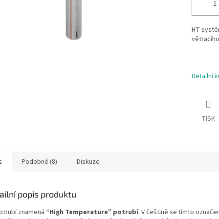
HT systé
větracího
Detailní 
TISK
s
Podobné (8)
Diskuze
ailní popis produktu
otrubí znamená
“High Temperature” potrubí
. V češtině se tímto označe