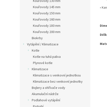
Kouřovody 130 mm
Kouřovody 145 mm
•
Kan
Kouřovody 150 mm
Kouřovody 160 mm
Kouřovody 180 mm
Dime
Kouřovody 200 mm
Délk
Biokrby
Mate
Vytápění / Klimatizace
Kotle
Kotle na tuhá paliva
Plynové kotle
Klimatizace
Klimatizace s venkovní jednotkou
Klimatizace bez venkovní jednotky
Bojlery a ohřívače vody
Akumulační nádrže
Podlahové vytápění
Potrubí