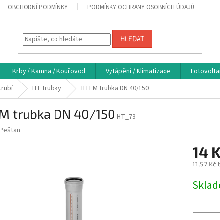
OBCHODNÍ PODMÍNKY
PODMÍNKY OCHRANY OSOBNÍCH ÚDAJŮ
HLEDAT
Krby / Kamna / Kouřovod
Vytápění / Klimatizace
Fotovolta
trubí
HT trubky
HTEM trubka DN 40/150
M trubka DN 40/150
HT_73
Peštan
14 
11,57 Kč
Měrná
Skla
cena: