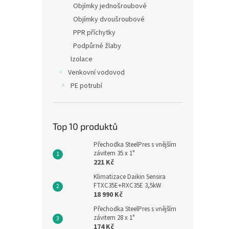
Objímky jednošroubové
Objímky dvoušroubové
PPR příchytky
Podpůrné žlaby
Izolace
Venkovní vodovod
PE potrubí
Top 10 produktů
Přechodka SteelPres s vnějším
závitem 35 x 1"
221 Kč
Klimatizace Daikin Sensira
FTXC35E+RXC35E 3,5kW
18 990 Kč
Přechodka SteelPres s vnějším
závitem 28 x 1"
174 Kč