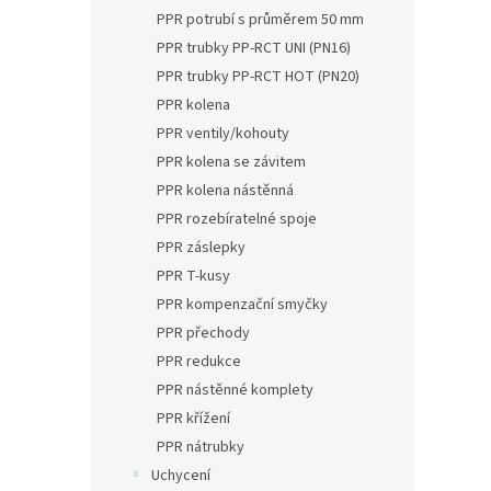
PPR potrubí s průměrem 50 mm
PPR trubky PP-RCT UNI (PN16)
PPR trubky PP-RCT HOT (PN20)
PPR kolena
PPR ventily/kohouty
PPR kolena se závitem
PPR kolena nástěnná
PPR rozebíratelné spoje
PPR záslepky
PPR T-kusy
PPR kompenzační smyčky
PPR přechody
PPR redukce
PPR nástěnné komplety
PPR křížení
PPR nátrubky
Uchycení