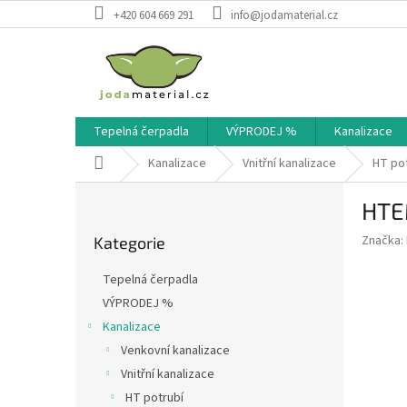
Přejít
+420 604 669 291
info@jodamaterial.cz
na
obsah
Tepelná čerpadla
VÝPRODEJ %
Kanalizace
Domů
Kanalizace
Vnitřní kanalizace
HT po
P
HTE
o
Přeskočit
s
Značka:
Kategorie
kategorie
t
r
Tepelná čerpadla
a
VÝPRODEJ %
n
Kanalizace
n
í
Venkovní kanalizace
p
Vnitřní kanalizace
a
HT potrubí