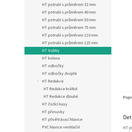
n
HT potrubí s průměrem 32 mm
e
HT potrubí s průměrem 40 mm
l
HT potrubí s průměrem 50 mm
HT potrubí s průměrem 75 mm
HT potrubí s průměrem 110 mm
HT potrubí s průměrem 125 mm
HT trubky
HT kolena
HT odbočky
HT odbočky dvojité
HT Redukce
HT Redukce krátké
HT Redukce dlouhé
Popi
HT čistící kusy
HT přesuvky
Det
HT přivětrávací hlavice
PVC hlavice ventilační
HT p