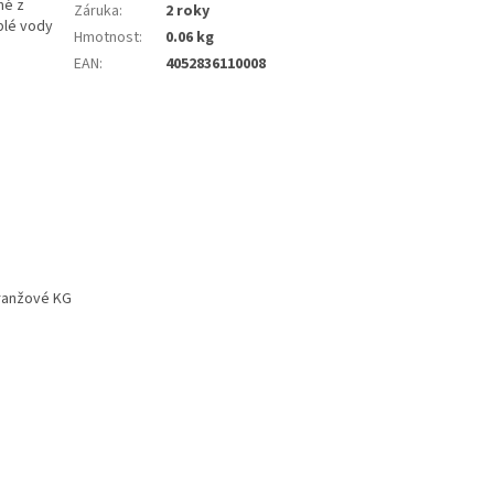
né z
Záruka
:
2 roky
plé vody
Hmotnost
:
0.06 kg
EAN
:
4052836110008
oranžové KG