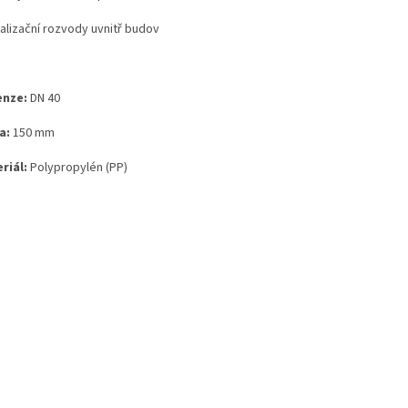
alizační rozvody uvnitř budov
nze:
DN 40
a:
150
mm
riál:
Polypropylén (PP)