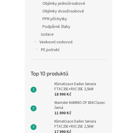
Objímky jednošroubové
Objímky dvoušroubové
PPR příchytky
Podpůrné žlaby
Izolace
Venkovní vodovod
PE potrubí
Top 10 produktů
Klimatizace Daikin Sensira
FTXC35E+RXC35E 3,5kW
18 990 Kč
Wamsler KAMINO OF 804 Classic
černá
11 890 Kč
Klimatizace Daikin Sensira
FTXC25E+RXC25E 2,5kW
17 990 Kč