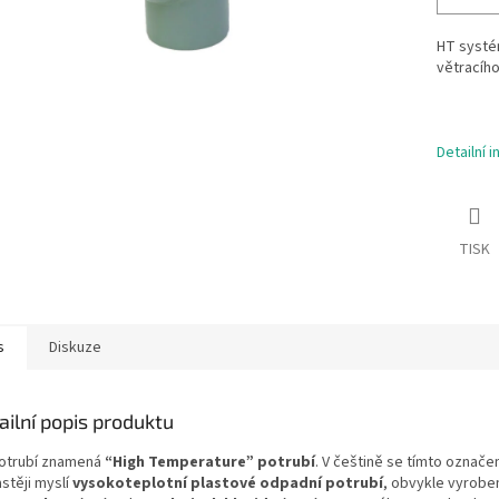
HT systé
větracího
Detailní 
TISK
s
Diskuze
ailní popis produktu
otrubí znamená
“High Temperature” potrubí
. V češtině se tímto označe
stěji myslí
vysokoteplotní plastové odpadní potrubí
, obvykle vyrobe