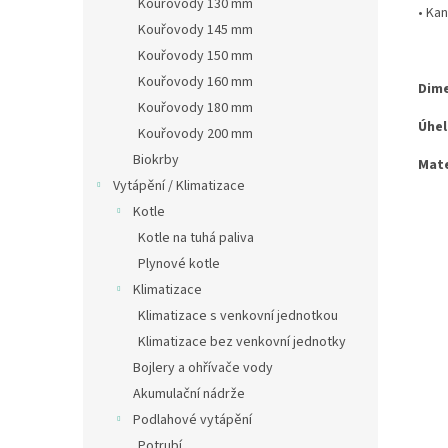
Kouřovody 130 mm
•
Kan
Kouřovody 145 mm
Kouřovody 150 mm
Kouřovody 160 mm
Dime
Kouřovody 180 mm
Úhel
Kouřovody 200 mm
Biokrby
Mate
Vytápění / Klimatizace
Kotle
Kotle na tuhá paliva
Plynové kotle
Klimatizace
Klimatizace s venkovní jednotkou
Klimatizace bez venkovní jednotky
Bojlery a ohřívače vody
Akumulační nádrže
Podlahové vytápění
Potrubí