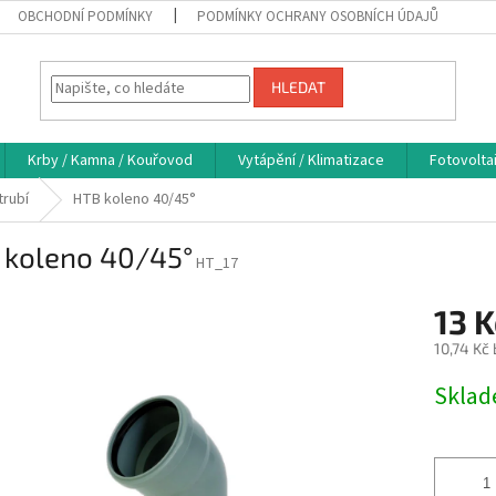
OBCHODNÍ PODMÍNKY
PODMÍNKY OCHRANY OSOBNÍCH ÚDAJŮ
HLEDAT
Krby / Kamna / Kouřovod
Vytápění / Klimatizace
Fotovolta
trubí
HTB koleno 40/45°
 koleno 40/45°
HT_17
13 K
10,74 Kč
Měrná
Skla
cena: