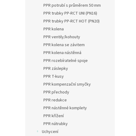
PPR potrubí s průměrem 50 mm
PPR trubky PP-RCT UNI (PN16)
PPR trubky PP-RCT HOT (PN20)
PPR kolena
PPR ventily/kohouty
PPR kolena se závitem
PPR kolena nástěnná
PPR rozebíratelné spoje
PPR záslepky
PPR T-kusy
PPR kompenzační smyčky
PPR přechody
PPR redukce
PPR nástěnné komplety
PPR křížení
PPR nátrubky
Uchycení