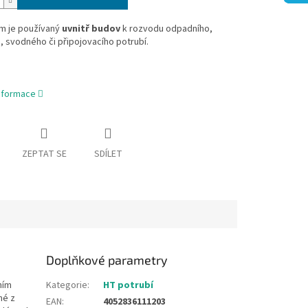
m je používaný
uvnitř budov
k rozvodu odpadního,
, svodného či připojovacího potrubí.
informace
ZEPTAT SE
SDÍLET
Doplňkové parametry
ním
Kategorie
:
HT potrubí
né z
EAN
:
4052836111203