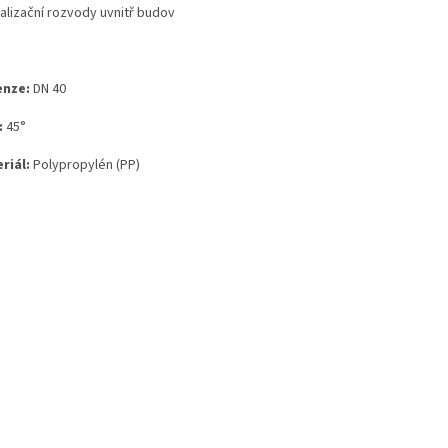
alizační rozvody uvnitř budov
nze:
DN 40
:
45
°
riál:
Polypropylén (PP)