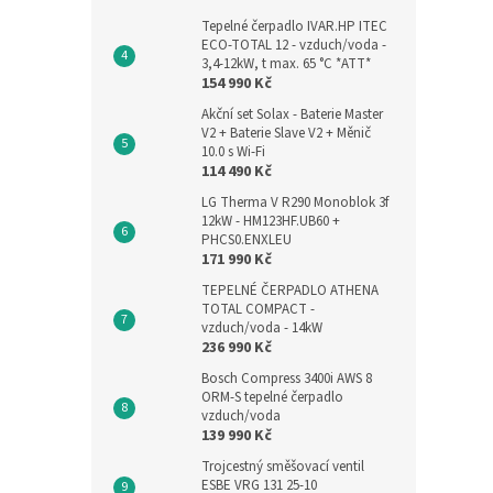
Tepelné čerpadlo IVAR.HP ITEC
ECO-TOTAL 12 - vzduch/voda -
3,4-12kW, t max. 65 °C *ATT*
154 990 Kč
Akční set Solax - Baterie Master
V2 + Baterie Slave V2 + Měnič
10.0 s Wi-Fi
114 490 Kč
LG Therma V R290 Monoblok 3f
12kW - HM123HF.UB60 +
PHCS0.ENXLEU
171 990 Kč
TEPELNÉ ČERPADLO ATHENA
TOTAL COMPACT -
vzduch/voda - 14kW
236 990 Kč
Bosch Compress 3400i AWS 8
ORM-S tepelné čerpadlo
vzduch/voda
139 990 Kč
Trojcestný směšovací ventil
ESBE VRG 131 25-10