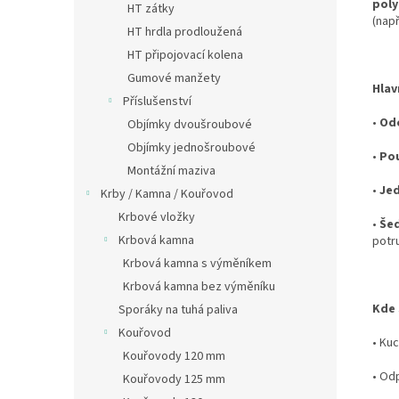
poly
HT zátky
(nap
HT hrdla prodloužená
HT připojovací kolena
Gumové manžety
Hlav
Příslušenství
•
Odo
Objímky dvoušroubové
Objímky jednošroubové
•
Pou
Montážní maziva
•
Je
Krby / Kamna / Kouřovod
Krbové vložky
•
Še
Krbová kamna
potru
Krbová kamna s výměníkem
Krbová kamna bez výměníku
Kde 
Sporáky na tuhá paliva
Kouřovod
•
Kuc
Kouřovody 120 mm
•
Odp
Kouřovody 125 mm