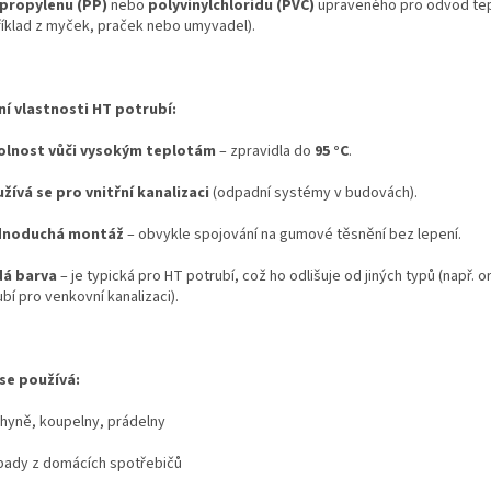
propylenu (PP)
nebo
polyvinylchloridu (PVC)
upraveného pro odvod te
říklad z myček, praček nebo umyvadel).
ní vlastnosti HT potrubí:
lnost vůči vysokým teplotám
– zpravidla do
95 °C
.
žívá se pro vnitřní kanalizaci
(odpadní systémy v budovách).
dnoduchá montáž
– obvykle spojování na gumové těsnění bez lepení.
dá barva
– je typická pro HT potrubí, což ho odlišuje od jiných typů (např. 
bí pro venkovní kanalizaci).
se používá:
hyně, koupelny, prádelny
ady z domácích spotřebičů