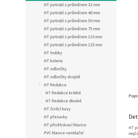
n
HT potrubí s průměrem 32 mm
e
HT potrubí s průměrem 40 mm
l
HT potrubí s průměrem 50 mm
HT potrubí s průměrem 75 mm
HT potrubí s průměrem 110 mm
HT potrubí s průměrem 125 mm
HT trubky
HT kolena
HT odbočky
HT odbočky dvojité
HT Redukce
HT Redukce krátké
Popi
HT Redukce dlouhé
HT čistící kusy
Det
HT přesuvky
HT přivětrávací hlavice
HT p
PVC hlavice ventilační
nejča