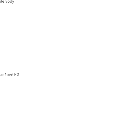
plé vody
oranžové KG