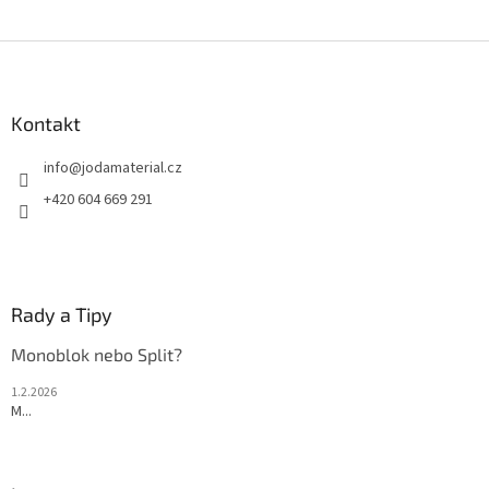
Z
á
p
a
Kontakt
t
info
@
jodamaterial.cz
í
+420 604 669 291
Rady a Tipy
Monoblok nebo Split?
1.2.2026
M...