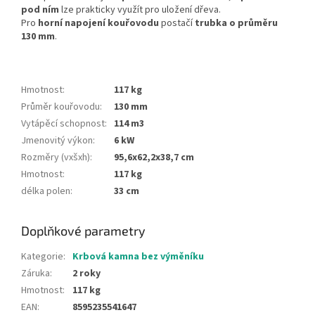
pod ním
lze prakticky využít pro uložení dřeva.
Pro
horní napojení kouřovodu
postačí
trubka o průměru
130 mm
.
Hmotnost
:
117 kg
Průměr kouřovodu
:
130 mm
Vytápěcí schopnost
:
114 m3
Jmenovitý výkon
:
6 kW
Rozměry (vxšxh)
:
95,6x62,2x38,7 cm
Hmotnost
:
117 kg
délka polen
:
33 cm
Doplňkové parametry
Kategorie
:
Krbová kamna bez výměníku
Záruka
:
2 roky
Hmotnost
:
117 kg
EAN
:
8595235541647