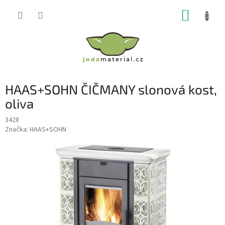
Přejít
NÁKUP
na
obsah
KOŠÍK
HAAS+SOHN ČIČMANY slonová kost,
oliva
3428
Značka:
HAAS+SOHN