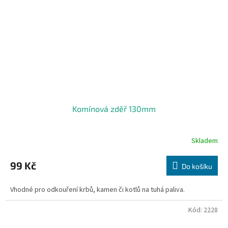
Komínová zděř 130mm
Skladem
99 Kč
Do košíku
Vhodné pro odkouření krbů, kamen či kotlů na tuhá paliva.
Kód:
2228