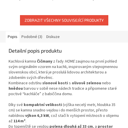
ZOBRAZIT VŠECHNY SOUVISEJÍCÍ PRODUKTY
Popis
Podobné (3)
Diskuze
Detailní popis produktu
Kachlová kamna
Čičmany
z řady
HOME
zaujmou na první pohled
svým originálním vzorem na kachli, inspirovaným stejnojmennou
slovenskou obcí, která je proslulá lidovou architekturou a
zdobením svých dřevěnic.
Kombinace odstínu
slonové kosti
s
olivově zelenou
nebo
hnědou
barvou v sobě nese nádech tradice a připomene staré
poctivé “kachláče” z babiččina domu.
Díky své
kompaktní velikosti
(výška necelý metr, hloubka 35
cm) se kamna snadno vejdou i do menších prostor, přesto
nabídnou
výkon 6,3 kW
, což stačí k vytopení místnosti o objemu
až
114 m³
.
Do topeniště se vejdou
polena dlouhá až 33 cm
, a
prostor