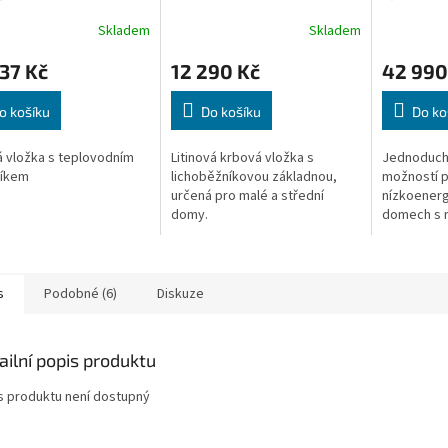
M
M
níkem a smyčkou
A
A
Skladem
Skladem
37 Kč
12 290 Kč
42 990
o košíku
Do košíku
Do ko
 vložka s teplovodním
Litinová krbová vložka s
Jednoduch
íkem
lichoběžníkovou základnou,
možností po
určená pro malé a střední
nízkoenerg
domy.
domech s r
s
Podobné (6)
Diskuze
ailní popis produktu
s produktu není dostupný