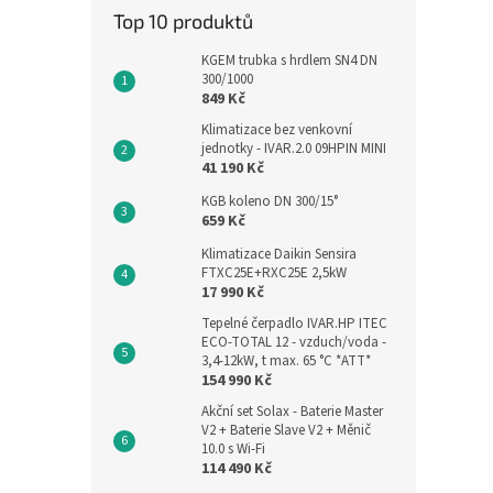
Top 10 produktů
KGEM trubka s hrdlem SN4 DN
300/1000
849 Kč
Klimatizace bez venkovní
jednotky - IVAR.2.0 09HPIN MINI
41 190 Kč
KGB koleno DN 300/15°
659 Kč
Klimatizace Daikin Sensira
FTXC25E+RXC25E 2,5kW
17 990 Kč
Tepelné čerpadlo IVAR.HP ITEC
ECO-TOTAL 12 - vzduch/voda -
3,4-12kW, t max. 65 °C *ATT*
154 990 Kč
Akční set Solax - Baterie Master
V2 + Baterie Slave V2 + Měnič
10.0 s Wi-Fi
114 490 Kč