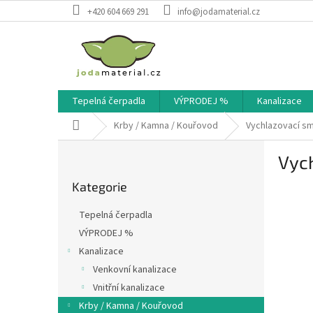
Přejít
+420 604 669 291
info@jodamaterial.cz
na
obsah
Tepelná čerpadla
VÝPRODEJ %
Kanalizace
Domů
Krby / Kamna / Kouřovod
Vychlazovací sm
P
Vyc
o
Přeskočit
s
Kategorie
kategorie
t
r
Tepelná čerpadla
a
VÝPRODEJ %
n
Kanalizace
n
í
Venkovní kanalizace
p
Vnitřní kanalizace
a
Krby / Kamna / Kouřovod