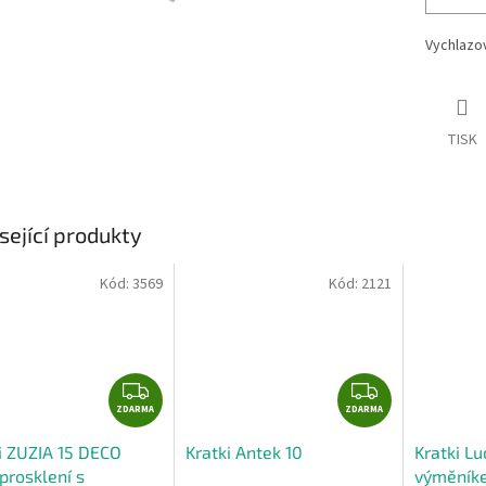
Vychlazo
TISK
sející produkty
Kód:
3569
Kód:
2121
Z
Z
ZDARMA
D
ZDARMA
D
A
A
i ZUZIA 15 DECO
Kratki Antek 10
Kratki Lu
R
R
 prosklení s
výměník