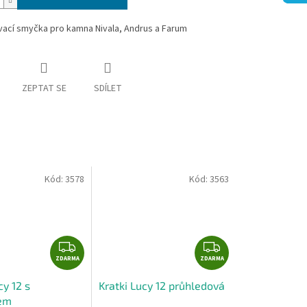
vací smyčka pro kamna Nivala, Andrus a Farum
ZEPTAT SE
SDÍLET
Kód:
3578
Kód:
3563
Z
Z
ZDARMA
D
ZDARMA
D
A
A
cy 12 s
Kratki Lucy 12 průhledová
R
R
em