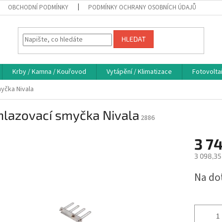
OBCHODNÍ PODMÍNKY
PODMÍNKY OCHRANY OSOBNÍCH ÚDAJŮ
HLEDAT
Krby / Kamna / Kouřovod
Vytápění / Klimatizace
Fotovolta
yčka Nivala
hlazovací smyčka Nivala
2886
3 7
3 098,35
Měrná
Na do
cena: