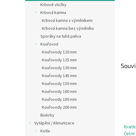
n
Krbové vložky
e
Krbová kamna
l
Krbová kamna s výměníkem
Krbová kamna bez výměníku
Sporáky na tuhá paliva
Kouřovod
Kouřovody 120 mm
Kouřovody 125 mm
Souvi
Kouřovody 130 mm
Kouřovody 145 mm
Kouřovody 150 mm
Kouřovody 160 mm
Kouřovody 180 mm
Kouřovody 200 mm
Biokrby
Vytápění / Klimatizace
Kratk
Kotle
čelní