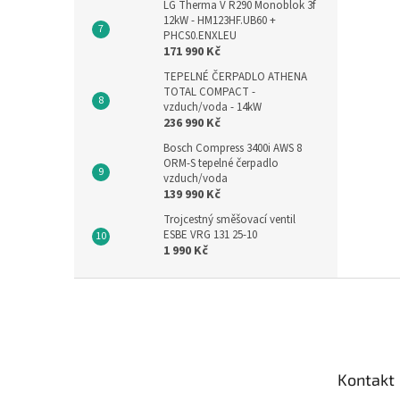
LG Therma V R290 Monoblok 3f
12kW - HM123HF.UB60 +
PHCS0.ENXLEU
171 990 Kč
TEPELNÉ ČERPADLO ATHENA
TOTAL COMPACT -
vzduch/voda - 14kW
236 990 Kč
Bosch Compress 3400i AWS 8
ORM-S tepelné čerpadlo
vzduch/voda
139 990 Kč
Trojcestný směšovací ventil
ESBE VRG 131 25-10
1 990 Kč
Z
á
p
a
t
Kontakt
í