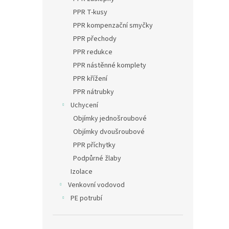
PPR T-kusy
PPR kompenzační smyčky
PPR přechody
PPR redukce
PPR nástěnné komplety
PPR křížení
PPR nátrubky
Uchycení
Objímky jednošroubové
Objímky dvoušroubové
PPR příchytky
Podpůrné žlaby
Izolace
Venkovní vodovod
PE potrubí