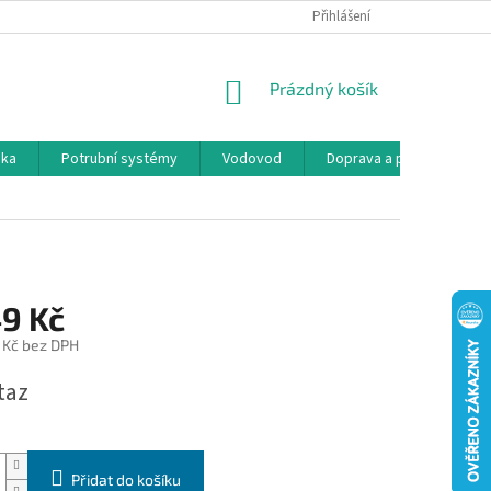
Přihlášení
NÁKUPNÍ
Prázdný košík
KOŠÍK
ika
Potrubní systémy
Vodovod
Doprava a platba
K
49 Kč
 Kč bez DPH
taz
Přidat do košíku