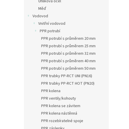
Uhlíková ocel
Měď
Vodovod
Vnitřní vodovod
PPR potrubí
PPR potrubí s průměrem 20 mm
PPR potrubí s průměrem 25 mm
PPR potrubí s průměrem 32 mm
PPR potrubí s průměrem 40 mm
PPR potrubí s průměrem 50 mm
PPR trubky PP-RCT UNI (PN16)
PPR trubky PP-RCT HOT (PN20)
PPR kolena
PPR ventily/kohouty
PPR kolena se závitem
PPR kolena nástěnná
PPR rozebíratelné spoje
PPR záslepky