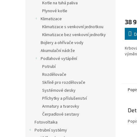
Kotle na tuhá paliva
výmě
Plynové kotle
Klimatizace
38 9
Klimatizace s venkovní jednotkou
D
Klimatizace bez venkovní jednotky
Bojlery a ohřívače vody
Krbová
Akumulační nádrže
výměn
Podlahové vytápění
Potrubí
Rozdělovače
Skříně pro rozdělovače
Popi
Systémové desky
Příchytky a příslušenství
Armatury a tvarovky
Det
Čerpadlové sestavy
Popi
Fotovoltaika
Potrubní systémy