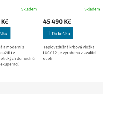
M
M
A
A
Skladem
Skladem
 Kč
45 490 Kč
šíku
Do košíku
á a moderní s
Teplovzdušná krbová vložka
užití i v
LUCY 12 je vyrobena z kvalitní
etických domech či
oceli.
ekuperací.