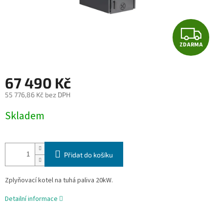
Z
ZDARMA
D
A
67 490 Kč
R
55 776,86 Kč bez DPH
Měrná
M
Skladem
cena:
A
Přidat do košíku
Zplyňovací kotel na tuhá paliva 20kW.
Detailní informace