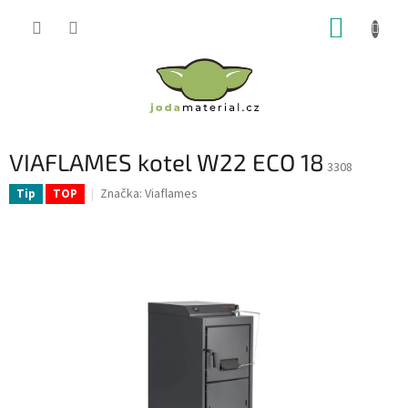
Přejít
NÁKUP
na
obsah
KOŠÍK
VIAFLAMES kotel W22 ECO 18
3308
Značka:
Viaflames
Tip
TOP