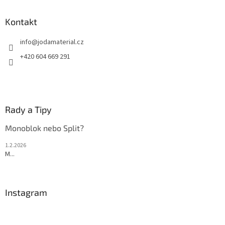
p
a
Kontakt
t
info
@
jodamaterial.cz
í
+420 604 669 291
Rady a Tipy
Monoblok nebo Split?
1.2.2026
M...
Instagram