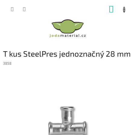
Přejít
NÁKUP
na
obsah
KOŠÍK
T kus SteelPres jednoznačný 28 mm
3858