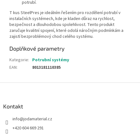
potrubí.
T kus SteelPres je ideálním řešením pro rozdělení potrubí v
instalačních systémech, kde je kladen důraz na rychlost,
bezpečnost a dlouhodobou spolehlivost. Tento produkt
zaručuje kvalitní spojení, které odolá náročným podmínkám a
zajistí bezproblémový chod celého systému.
Doplňkové parametry
Kategorie
:
Potrubní systémy
EAN
:
8013181110385
Z
á
p
a
Kontakt
t
info
@
jodamaterial.cz
í
+420 604 669 291