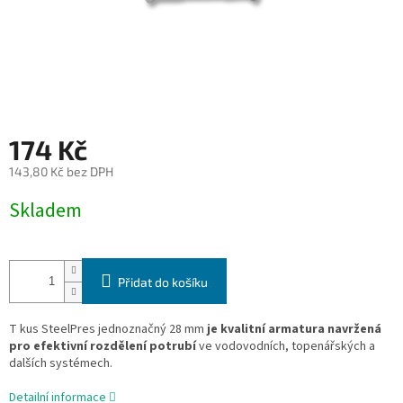
174 Kč
143,80 Kč bez DPH
Měrná
Skladem
cena:
Přidat do košíku
T kus SteelPres jednoznačný 28 mm
je kvalitní armatura navržená
pro efektivní rozdělení potrubí
ve vodovodních, topenářských a
dalších systémech.
Detailní informace