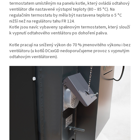
termostatem umístěným na panelu kotle, který ovládá odtahový
ventilátor dle nastavené výstupní teploty (80 – 85 °C). Na
regulačním termostatu by měla být nastavena teplota o 5 °C
nižší než na regulátoru tahu FR 124.
Kotle jsou navíc vybaveny spalinovým termostatem, který slouží
k vypnutí odtahového ventilátoru po dohoření paliva.
Kotle pracují na snížený výkon do 70 % jmenovitého výkonu i bez
ventilátoru (u kotlů DCxxGD nedoporučujeme provoz s vypnutým
odtahovým ventilátorem).