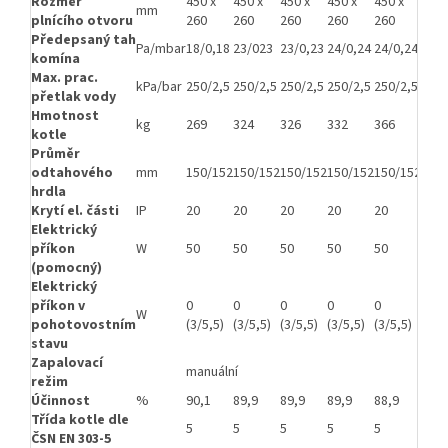
Rozměr
450 x
450 x
450 x
450 x
450 x
450 
mm
plnícího otvoru
260
260
260
260
260
260
Předepsaný tah
Pa/mbar
18/0,18
23/023
23/0,23
24/0,24
24/0,24
24/0
komína
Max. prac.
kPa/bar
250/2,5
250/2,5
250/2,5
250/2,5
250/2,5
250/
přetlak vody
Hmotnost
kg
269
324
326
332
366
368
kotle
Průměr
odtahového
mm
150/152
150/152
150/152
150/152
150/152
150/
hrdla
Krytí el. části
IP
20
20
20
20
20
20
Elektrický
příkon
W
50
50
50
50
50
50
(pomocný)
Elektrický
příkon v
0
0
0
0
0
0
W
pohotovostním
(3/5,5)
(3/5,5)
(3/5,5)
(3/5,5)
(3/5,5)
(3/5
stavu
Zapalovací
manuální
režim
Účinnost
%
90,1
89,9
89,9
89,9
88,9
88,9
Třída kotle dle
5
5
5
5
5
5
ČSN EN 303-5