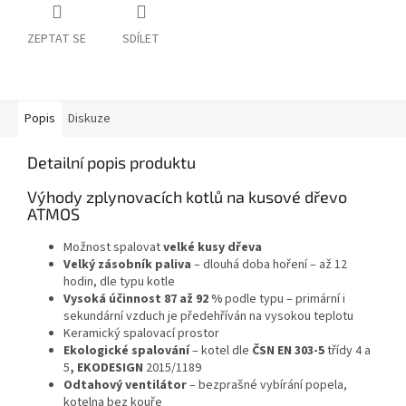
ZEPTAT SE
SDÍLET
Popis
Diskuze
Detailní popis produktu
Výhody zplynovacích kotlů na kusové dřevo
ATMOS
Možnost spalovat
velké kusy dřeva
Velký zásobník paliva
– dlouhá doba hoření – až 12
hodin, dle typu kotle
Vysoká účinnost 87 až 92 %
podle typu – primární i
sekundární vzduch je předehříván na vysokou teplotu
Keramický spalovací prostor
Ekologické spalování
– kotel dle
ČSN EN 303-5
třídy 4 a
5
, EKODESIGN
2015/1189
Odtahový ventilátor
– bezprašné vybírání popela,
kotelna bez kouře