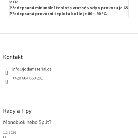
v ČR
Předepsaná minimální teplota vratné vody v provozu je 65 °C.
Předepsaná provozní teplota kotle je 80 – 90 °C.
Z
á
p
a
Kontakt
t
info
@
jodamaterial.cz
í
+420 604 669 291
Rady a Tipy
Monoblok nebo Split?
1.2.2026