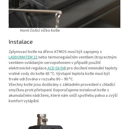
Horní čistící víčko kotle
Instalace
Zplynovací kotle na dřevo ATMOS musí být zapojeny s
LADDOMATEM 22
nebo termoregulačním ventilem (trojcestným
ventilem ovládaným servopohonem v případě použití
elektronické regulace
ACD 03/04
) pro docílení minimální teploty
vratné vody do kotle 65 °C. Výstupní teplota kotle musí být
trvale udržována v rozsahu 80 – 90 °C.
Všechny kotle jsou dodávány v základním provedení s chladící
smyčkou proti přetopení. Doporučujeme instalovat kotle s
akumulačními nádržemi, které nám sníží spotřebu paliva a zvýší
komfort vytápění.