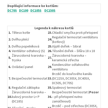
Doplňující informace ke kotlům:
DC70S
DC100
DC105S
DC150S
Legenda k nákresu kotlů
1.
Těleso kotle
23.
Chladící smyčka proti přetopení
Regulační termostat ventilátoru
2.
Dvířka plnící
24.
(kotlový)
3.
Dvířka popelníková
25.
Výplň dvířek – Sibral
4.
Ventilátor odtahový (S)
26.
Těsnění dvířek – šňůra 18 x 18
Žáruvzdorná tvarovka –
Žáruvzdorná tvarovka –
5.
27.
tryska
keramická střecha
Kondenzátor odtahového
6.
Ovládací panel
29.
ventilátoru
Brzdič do kouřového kanálu
7.
Bezpečnostní termostat
33.
(DC22SX, DC30SX, DC40SX,
DC50S, DC70S)
8.
Regulační záklopka
35.
Spalinový termostat
Žáruvzdorná tvarovka –
Bezpečnostní termostat (
Pozor
10.
kulový prostor L+ P
36.
– při přetopení nutno
(DC18S)
zamáčknout)
Brzdič – pod střechou (DC30SX,