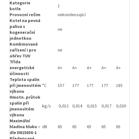
Kategorie
1
kotle
Provozní režim
nekondenzující
Kotel na pevná
paliva s
ne
kogenerační
jednotkou
Kombinované
zařízení i pro
ne
ohřev TUV
Třída
energetické
A+
A+
A+
A+
A+
A+
účinnosti
Teplota spalin
při jmenovitém
°C
157
177
177
177
185
185
výkonu
Hmotn. průtok
spalin při
kg/s
0,012
0,014
0,015
0,017
0,020
0,02
jmenovitém
výkonu
Maximální
hladina hluku –
dB
65
65
65
65
65
65
dle EN15036-1
Předepsané