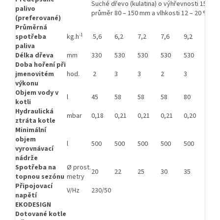
Suché dřevo (kulatina) o výhřevnosti 15 – 1
palivo
průměr 80 – 150 mm a vlhkosti 12 – 20 %
(preferované)
Průměrná
-1
spotřeba
kg.h
5,6
6,2
7,2
7,6
9,2
10,2
paliva
Délka dřeva
mm
330
530
530
530
530
530
Doba hoření při
jmenovitém
hod.
2
3
3
2
3
2
výkonu
Objem vody v
l
45
58
58
58
80
80
kotli
Hydraulická
mbar
0,18
0,21
0,21
0,21
0,20
0,20
ztráta kotle
Minimální
objem
l
500
500
500
500
500
500
vyrovnávací
nádrže
Spotřeba na
Ø prost.
20
22
25
30
35
40
topnou sezónu
metry
Připojovací
V/Hz
230/50
napětí
EKODESIGN
Dotované kotle