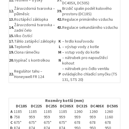
11.
Těsnění – trysky
37.
DC40SX, DC50S)
Žáruvzdorná tvarovka –
Brzdič spalin podél kulového
12.
39.
půlměsíc
prostoru (DC18S)
13.
Roztápěcí záklopka
42.
Regulace primárního vzduchu
Žáruvzdorná tvarovka –
14.
43.
Regulace sekundárního vzduchu
zadní čelo
15.
Víko čistící
17.
Táhlo zatápěcí záklopky
K
– hrdlo kouřovodu
18.
Teploměr
L
– výstup vody z kotle
19.
Clona rámečku
M
– vstup vody do kotle
– nátrubek pro napouštěcí
20.
Vypínač s kontrolkou
N
kohout
– nátrubek pro čidlo ventilu
Regulátor tahu –
22.
P
ovládajícího chladící smyčku (TS
Honeywell FR 124
131, STS 20)
Rozměry kotlů (mm)
DC18S
DC22S
DC25S
DC30SX
DC32S
DC40SX
DC50S
A
1185
1185
1185
1185
1260
1260
1260
B
758
959
959
959
959
959
1160
C
675*
675*
675*
675*
678
678
678
D
874
874
874
874
950
950
950