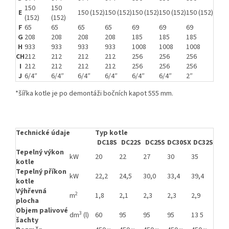
150
150
E
150 (152)
150 (152)
150 (152)
150 (152)
150 (152)
(152)
(152)
F
65
65
65
65
69
69
69
G
208
208
208
208
185
185
185
H
933
933
933
933
1008
1008
1008
CH
212
212
212
212
256
256
256
I
212
212
212
212
256
256
256
J
6/4″
6/4″
6/4″
6/4″
6/4″
6/4″
2″
*šířka kotle je po demontáži bočních kapot 555 mm.
Technické údaje
Typ kotle
DC18S
DC22S
DC25S
DC30SX
DC32S
DC4
Tepelný výkon
kW
20
22
27
30
35
40
kotle
Tepelný příkon
kW
22,2
24,5
30,0
33,4
39,4
45,0
kotle
Výhřevná
2
m
1,8
2,1
2,3
2,3
2,9
2,9
plocha
Objem palivové
3
dm
(l)
60
95
95
95
13 5
135
šachty