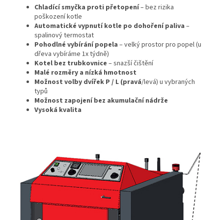
Chladící smyčka proti přetopení
– bez rizika
poškození kotle
Automatické vypnutí kotle po dohoření paliva
–
spalinový termostat
Pohodlné vybírání popela
– velký prostor pro popel (u
dřeva vybíráme 1x týdně)
Kotel bez trubkovnice
– snazší čištění
Malé rozměry a nízká hmotnost
Možnost volby dvířek P / L (pravá
/levá) u vybraných
typů
Možnost zapojení bez akumulační nádrže
Vysoká kvalita