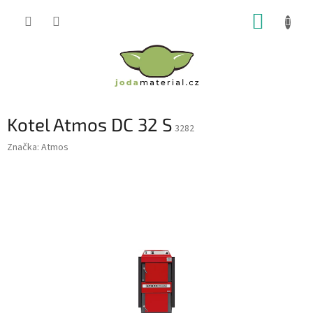
Přejít
NÁKUP
na
obsah
KOŠÍK
Kotel Atmos DC 32 S
3282
Značka:
Atmos