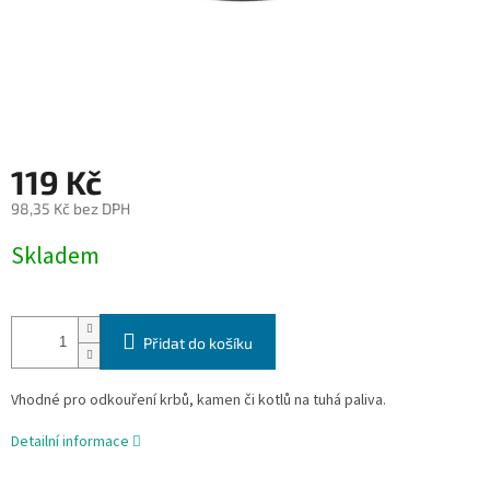
119 Kč
98,35 Kč bez DPH
Měrná
Skladem
cena:
Přidat do košíku
Vhodné pro odkouření krbů, kamen či kotlů na tuhá paliva.
Detailní informace