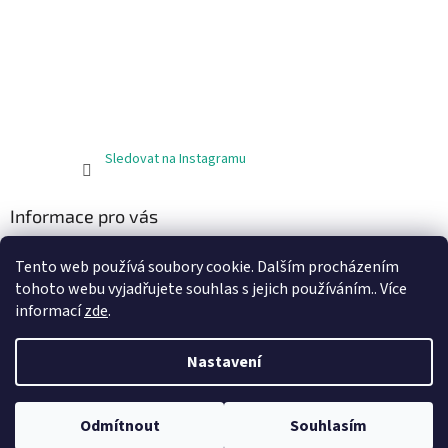
Sledovat na Instagramu
Informace pro vás
Obchodní podmínky
Tento web používá soubory cookie. Dalším procházením
Podmínky ochrany osobních údajů
tohoto webu vyjadřujete souhlas s jejich používáním.. Více
informací
zde
.
Nastavení
Vytvořil Shoptet
Odmítnout
Souhlasím
Copyright 2026
JODA materiál
. Všechna práva vyhrazena.