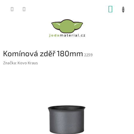
Přejít
NÁKUP
na
obsah
KOŠÍK
Komínová zděř 180mm
2259
Značka:
Kovo Kraus