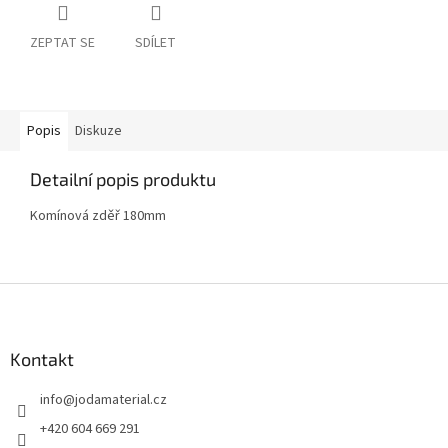
ZEPTAT SE
SDÍLET
Popis
Diskuze
Detailní popis produktu
Komínová zděř 180mm
Z
á
p
a
Kontakt
t
info
@
jodamaterial.cz
í
+420 604 669 291