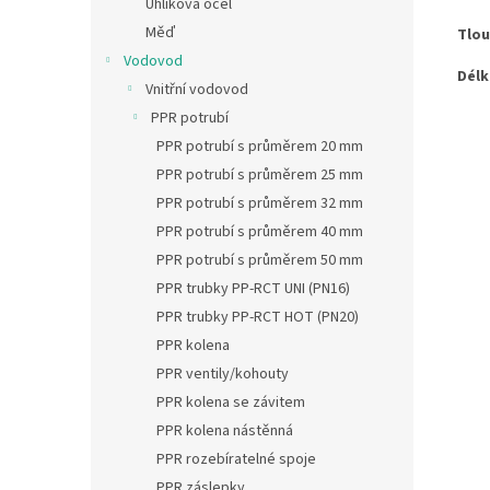
Uhlíková ocel
Měď
Tlou
Vodovod
Délk
Vnitřní vodovod
PPR potrubí
PPR potrubí s průměrem 20 mm
PPR potrubí s průměrem 25 mm
PPR potrubí s průměrem 32 mm
PPR potrubí s průměrem 40 mm
PPR potrubí s průměrem 50 mm
PPR trubky PP-RCT UNI (PN16)
PPR trubky PP-RCT HOT (PN20)
PPR kolena
PPR ventily/kohouty
PPR kolena se závitem
PPR kolena nástěnná
PPR rozebíratelné spoje
PPR záslepky