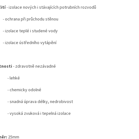
ití
- izolace nových i stávajících potrubních rozvodů
chrana při průchodu stěnou
olace teplé i studené vody
olace ústředního vytápění
tnosti
- zdravotně nezávadné
lehké
hemicky odolné
nadná úprava délky, nedrobivost
ysoká zvuková i tepelná izolace
měr:
25mm