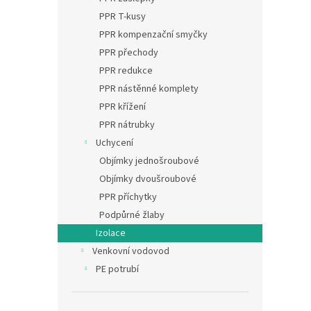
PPR T-kusy
PPR kompenzační smyčky
PPR přechody
PPR redukce
PPR nástěnné komplety
PPR křížení
PPR nátrubky
Uchycení
Objímky jednošroubové
Objímky dvoušroubové
PPR příchytky
Podpůrné žlaby
Izolace
Venkovní vodovod
PE potrubí