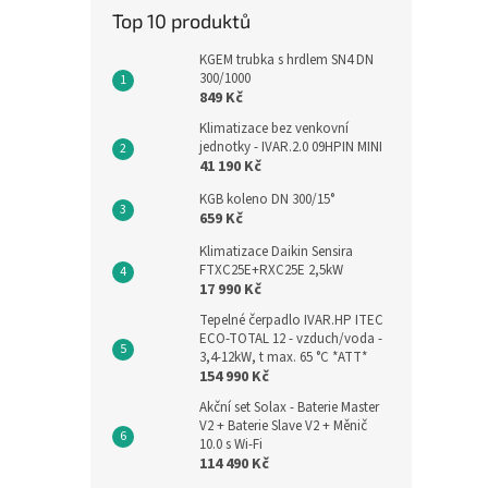
Top 10 produktů
KGEM trubka s hrdlem SN4 DN
300/1000
849 Kč
Klimatizace bez venkovní
jednotky - IVAR.2.0 09HPIN MINI
41 190 Kč
KGB koleno DN 300/15°
659 Kč
Klimatizace Daikin Sensira
FTXC25E+RXC25E 2,5kW
17 990 Kč
Tepelné čerpadlo IVAR.HP ITEC
ECO-TOTAL 12 - vzduch/voda -
3,4-12kW, t max. 65 °C *ATT*
154 990 Kč
Akční set Solax - Baterie Master
V2 + Baterie Slave V2 + Měnič
10.0 s Wi-Fi
114 490 Kč