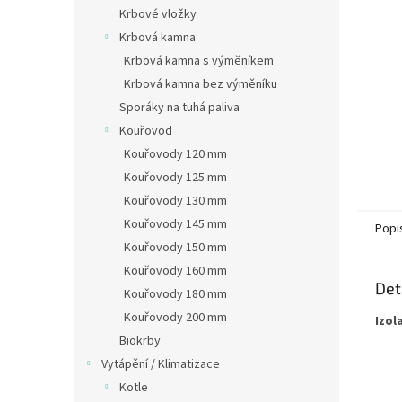
n
Krbové vložky
e
Krbová kamna
l
Krbová kamna s výměníkem
Krbová kamna bez výměníku
Sporáky na tuhá paliva
Kouřovod
Kouřovody 120 mm
Kouřovody 125 mm
Kouřovody 130 mm
Kouřovody 145 mm
Popi
Kouřovody 150 mm
Kouřovody 160 mm
Det
Kouřovody 180 mm
Kouřovody 200 mm
Izol
Biokrby
Vytápění / Klimatizace
Kotle