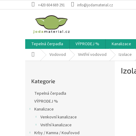
Přejít
+420 604 669 291
info@jodamaterial.cz
na
obsah
Tepelná čerpadla
VÝPRODEJ %
Kanalizace
Domů
Vodovod
Vnitřní vodovod
Izolace
P
Izo
o
Přeskočit
s
Kategorie
kategorie
t
r
Tepelná čerpadla
a
VÝPRODEJ %
n
Kanalizace
n
í
Venkovní kanalizace
p
Vnitřní kanalizace
a
Krby / Kamna / Kouřovod