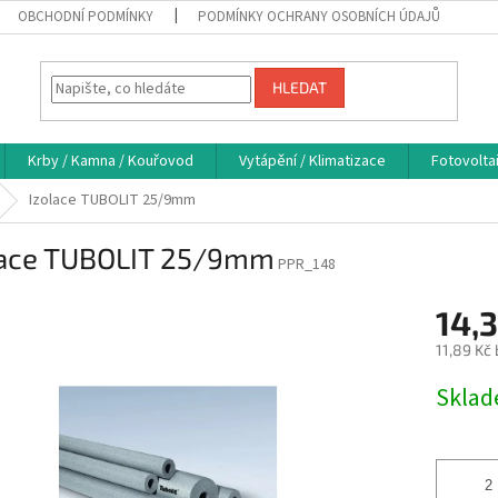
OBCHODNÍ PODMÍNKY
PODMÍNKY OCHRANY OSOBNÍCH ÚDAJŮ
HLEDAT
Krby / Kamna / Kouřovod
Vytápění / Klimatizace
Fotovolta
Izolace TUBOLIT 25/9mm
lace TUBOLIT 25/9mm
PPR_148
14,3
11,89 Kč
Měrná
Skla
cena: