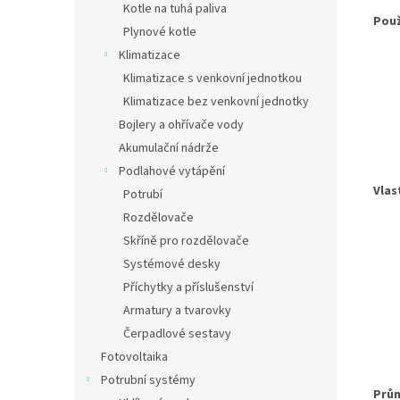
Kotle na tuhá paliva
Použ
Plynové kotle
Klimatizace
- o
Klimatizace s venkovní jednotkou
- iz
Klimatizace bez venkovní jednotky
- iz
Bojlery a ohřívače vody
Akumulační nádrže
Podlahové vytápění
Vlas
Potrubí
Rozdělovače
- 
Skříně pro rozdělovače
- c
Systémové desky
Příchytky a příslušenství
- s
Armatury a tvarovky
- v
Čerpadlové sestavy
Fotovoltaika
Potrubní systémy
Prů