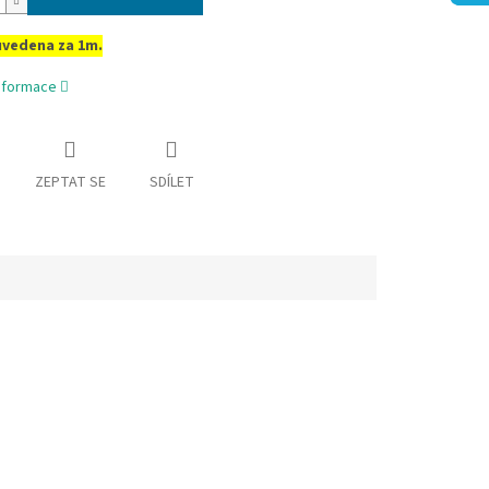
uvedena za 1m.
informace
ZEPTAT SE
SDÍLET