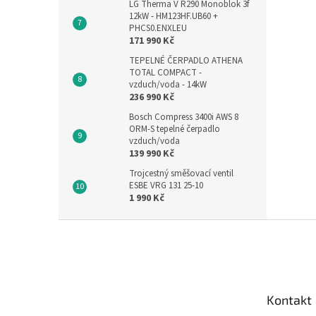
LG Therma V R290 Monoblok 3f
12kW - HM123HF.UB60 +
PHCS0.ENXLEU
171 990 Kč
TEPELNÉ ČERPADLO ATHENA
TOTAL COMPACT -
vzduch/voda - 14kW
236 990 Kč
Bosch Compress 3400i AWS 8
ORM-S tepelné čerpadlo
vzduch/voda
139 990 Kč
Trojcestný směšovací ventil
ESBE VRG 131 25-10
1 990 Kč
Z
á
p
a
t
Kontakt
í