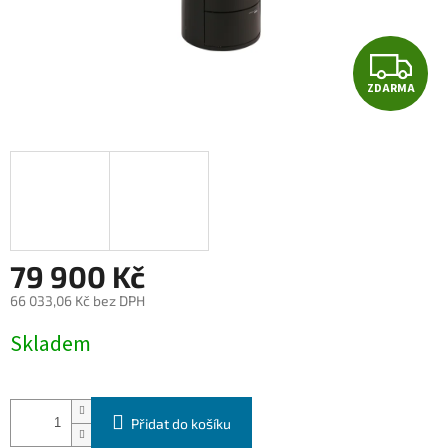
Z
ZDARMA
D
A
R
M
A
79 900 Kč
66 033,06 Kč bez DPH
Měrná
Skladem
cena:
Přidat do košíku