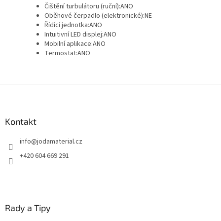
Čištění turbulátoru (ruční):
ANO
Oběhové čerpadlo (elektronické):
NE
Řídící jednotka:
ANO
Intuitivní LED displej:
ANO
Mobilní aplikace:
ANO
Termostat:
ANO
Z
á
p
a
Kontakt
t
info
@
jodamaterial.cz
í
+420 604 669 291
Rady a Tipy