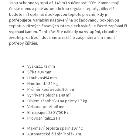
Jsou schopna vytopit až 148 m3 s účinností 90%. Kamna mají
české menu a plně automatickou regulaci teploty, díky níž
budete mít optimální pokojovou teplotu přesně, kdy ji
potřebujete. Variabilní nastavení na požadovanou pokojovou
teplotu v různých časových intervalech vylučuje časté zapínání či
vypínání kamen. Tímto šetříte náklady na vytápění, chráníte
životní prostředí, dosáhnete nižšího zašpinění a tím i menší
potřeby čištění.
Výška:
1173 mm
Šířka:
494 mm
Hloubka:
494 mm
Hmotnost:
132 kg
Průměr kouřovodu:
80 mm
Vyhřívaná plocha:
148 m³
Objem zásobníku na pelety:
17 kg
Velikost pelet:
ø6 mm
El. napájení:
230 V/50 Hz
Provozní tah:
12 Pa
Maximální teplota spalin:
197 °C
Automatické čištění hořáku:
NE