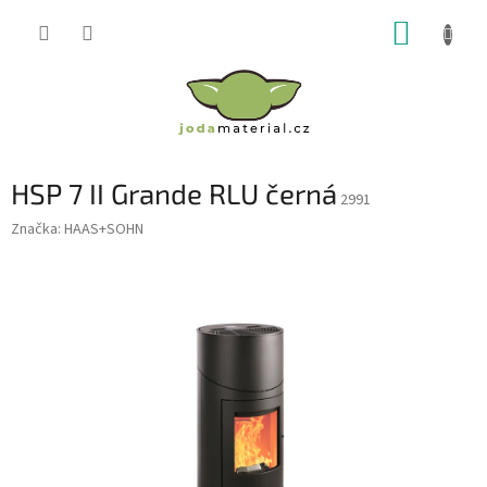
Přejít
NÁKUP
na
obsah
KOŠÍK
HSP 7 II Grande RLU černá
2991
Značka:
HAAS+SOHN