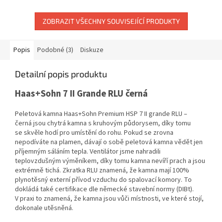
ZOBRAZIT VŠECHNY SOUVISEJÍCÍ PRODUKTY
Popis
Podobné (3)
Diskuze
Detailní popis produktu
Haas+Sohn 7 II Grande RLU černá
Peletová kamna Haas+Sohn Premium HSP 7 II grande RLU –
černá jsou chytrá kamna s kruhovým půdorysem, díky tomu
se skvěle hodí pro umístění do rohu. Pokud se zrovna
nepodíváte na plamen, dávají o sobě peletová kamna vědět jen
příjemným sáláním tepla. Ventilátor jsme nahradili
teplovzdušným výměníkem, díky tomu kamna nevíří prach a jsou
extrémně tichá. Zkratka RLU znamená, že kamna mají 100%
plynotěsný externí přívod vzduchu do spalovací komory. To
dokládá také certifikace dle německé stavební normy (DIBt).
V praxi to znamená, že kamna jsou vůči místnosti, ve které stojí,
dokonale utěsněná.