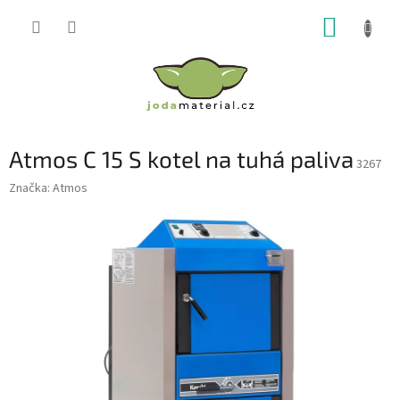
Přejít
NÁKUP
na
obsah
KOŠÍK
Atmos C 15 S kotel na tuhá paliva
3267
Značka:
Atmos