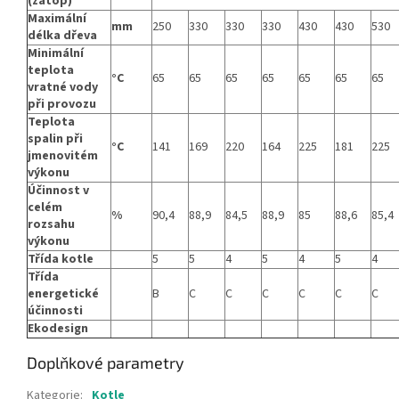
(zátop)
Maximální
mm
250
330
330
330
430
430
530
délka dřeva
Minimální
teplota
°C
65
65
65
65
65
65
65
vratné vody
při provozu
Teplota
spalin při
°C
141
169
220
164
225
181
225
jmenovitém
výkonu
Účinnost v
celém
%
90,4
88,9
84,5
88,9
85
88,6
85,4
rozsahu
výkonu
Třída kotle
5
5
4
5
4
5
4
Třída
energetické
B
C
C
C
C
C
C
účinnosti
Ekodesign
Doplňkové parametry
Kategorie
:
Kotle