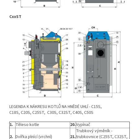
CxxST
LEGENDA K NÁKRESU KOTLŮ NA HNĚDÉ UHLÍ - C15S,
C18S, C20S, C25ST, C30S, C32ST, C40S, C50S
1.
Těleso kotle
20.
Vypínač
Trubkový výměník -
2.
Dvířka plnící (vrchní)
21.
trubkovnice (C25ST, C32ST,