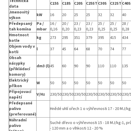
Technická
C15S
C18S
C20S
C25ST
C30S
C32ST
C40S
data
Jmenovitý
kW
16
20
25
25
32
32
40
výkon
Předepsaný
Pa /
16 /
20 /
23 /
23 /
25 /
25 /
28 /
tah komína
mbar
0,16
0,20
0,23
0,23
0,25
0,25
0,28
Hmotnost
kg
273
295
351
379
395
415
434
kotle
Objem vody v
l
37
45
64
68
70
74
77
kotli
Obsah
násypky
dm3 (l)
45
60
90
90
110
110
135
(přikládací
komory)
Elektrický
W
50
50
50
50
50
50
50
příkon
Připojovací
V/Hz
230/50
230/50
230/50
230/50
230/50
230/50
230/
napětí
Předepsané
palivo
Hnědé uhlí ořech 1 o výhřevnosti 17 - 20 MJ/kg
(preferované)
Náhradní
Suché dřevo o výhřevnosti 15 - 18 MJ/kg-1, p
palivo
- 120 mm a o vlhkosti 12 - 20 %