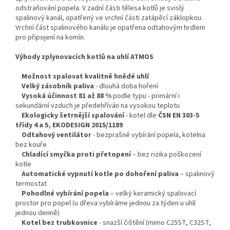
odstraňování popela. V zadní části tělesa kotlů je svislý
spalinový kanál, opatřený ve vrchní části zatápěcí záklopkou.
Vrchní část spalinového kanálu je opatřena odtahovým hrdlem
pro připojení na komín.
Výhody zplynovacích kotlů na uhlí ATMOS
Možnost spalovat kvalitně hnědé uhlí
Velký zásobník paliva
- dlouhá doba hoření
Vysoká účinnost 81 až 88 %
podle typu - primární i
sekundární vzduch je předehříván na vysokou teplotu
Ekologicky šetrnější spalování
- kotel dle
ČSN EN 303-5
třídy 4 a 5, EKODESIGN 2015/1189
Odtahový ventilátor
- bezprašné vybírání popela, kotelna
bez kouře
Chladící smyčka proti přetopení
– bez rizika poškození
kotle
Automatické vypnutí kotle po dohoření paliva
– spalinový
termostat
Pohodlné vybírání popela
– velký keramický spalovací
prostor pro popel (u dřeva vybíráme jednou za týden u uhlí
jednou denně)
Kotel bez trubkovnice
- snazší čištění (mimo C25ST, C32ST,