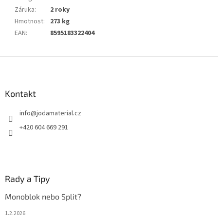
Záruka
:
2 roky
Hmotnost
:
273 kg
EAN
:
8595183322404
Z
á
p
a
Kontakt
t
info
@
jodamaterial.cz
í
+420 604 669 291
Rady a Tipy
Monoblok nebo Split?
1.2.2026