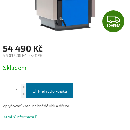
Z
ZDARMA
D
A
54 490 Kč
R
45 033,06 Kč bez DPH
Měrná
M
Skladem
cena:
A
Přidat do košíku
Zplyňovací kotel na hnědé uhlí a dřevo
Detailní informace