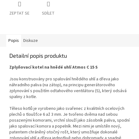
ZEPTAT SE
SDÍLET
Popis
Diskuze
Detailní popis produktu
Zplyňovací kotel na hnědé uhlí Atmos C 15 S
Jsou konstruovány pro spalování hnědého uhlí a dřeva jako
náhradního paliva (na zátop), na principu generátorového
zplynování s použitím odtahového ventilátoru (S), který odsává
spaliny z kotle.
Těleso kotlů je vyrobeno jako svařenec z kvalitních ocelových
plechů o tloušťce 6 až 3 mm. Je tvořeno dvěma nad sebou
posazenými komorami, vrchní slouží jako zásobník paliva, spodní
jako spalovací komora a popelník. Mezi nimi je umístěn nový,
patentem chráněný otočný rošt, který umožňuje dokonalé
zplynování uhlí a dřeva jednotlivě nebo dohromady a snadné