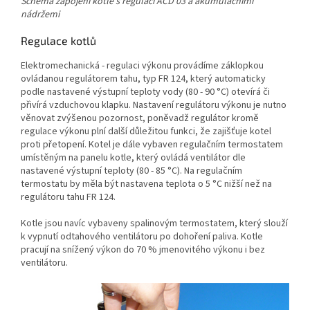
Schéma zapojení kotle s regulací ACD 03 a akumulačními
nádržemi
Regulace kotlů
Elektromechanická - regulaci výkonu provádíme záklopkou
ovládanou regulátorem tahu, typ FR 124, který automaticky
podle nastavené výstupní teploty vody (80 - 90 °C) otevírá či
přivírá vzduchovou klapku. Nastavení regulátoru výkonu je nutno
věnovat zvýšenou pozornost, poněvadž regulátor kromě
regulace výkonu plní další důležitou funkci, že zajišťuje kotel
proti přetopení. Kotel je dále vybaven regulačním termostatem
umístěným na panelu kotle, který ovládá ventilátor dle
nastavené výstupní teploty (80 - 85 °C). Na regulačním
termostatu by měla být nastavena teplota o 5 °C nižší než na
regulátoru tahu FR 124.
Kotle jsou navíc vybaveny spalinovým termostatem, který slouží
k vypnutí odtahového ventilátoru po dohoření paliva. Kotle
pracují na snížený výkon do 70 % jmenovitého výkonu i bez
ventilátoru.