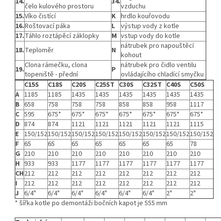
14.
34.
čelo kulového prostoru
vzduchu
15.
Víko čistící
K
hrdlo kouřovodu
16.
Roštovací páka
L
výstup vody z kotle
17.
Táhlo roztápěcí záklopky
M
vstup vody do kotle
nátrubek pro napouštěcí
18.
Teploměr
N
kohout
Clona rámečku, clona
nátrubek pro čidlo ventilu
19.
P
topeniště - přední
ovládajícího chladící smyčku
C15S
C18S
C20S
C25ST
C30S
C32ST
C40S
C50S
A
1185
1185
1435
1435
1435
1435
1435
1435
B
658
758
758
758
858
858
958
1117
C
595
675*
675*
675*
675*
675*
675*
675*
D
874
874
1121
1121
1121
1121
1121
1115
E
150/152
150/152
150/152
150/152
150/152
150/152
150/152
150/152
F
65
65
65
65
65
65
65
78
G
210
210
210
210
210
210
210
210
H
933
933
1177
1177
1177
1177
1177
1177
CH
212
212
212
212
212
212
212
212
I
212
212
212
212
212
212
212
212
J
6/4"
6/4"
6/4"
6/4"
6/4"
6/4"
2"
2"
* šířka kotle po demontáži bočních kapot je 555 mm