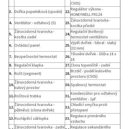
C50S)
Regulátor výkonu -
3.
Dvířka popelníková (spodní)
22.
HONEYWELL FR124
Žáruvzdorná tvarovka -
4.
Ventilátor - odtahový (S)
23.
kostka přední
Žáruvzdorná tvarovka -
Regulační (kotlový)
5.
24.
kostka zadní
termostat ventilátoru
Výplň dvířek - Sibral - slabý
6.
Ovládací panel
25.
(32 mm)
Těsnění dvířek - šňůra 18 x
7.
Bezpečnostní termostat
26.
18
8.
Regulační klapka
27.
Clona topeniště - zadní
Brzdič - podél kulového
9.
Rošt (segment)
28.
prostoru (C50S)
Žáruvzdorná tvarovka -
10.
30.
Spalinový termostat
kulový prostor
Kondenzátor pro odtahový
11.
Roštová trubka
31.
ventilátor - 1μF
Žáruvzdorná tvarovka -
Chladící smyčka proti
12.
32.
půlměsíc (clona dvířek)
přetopení
Regulace primárního
13.
Roztápěcí záklopka
33.
vzduchu
Žáruvzdorná tvarovka - zadní
Regulace sekundárního